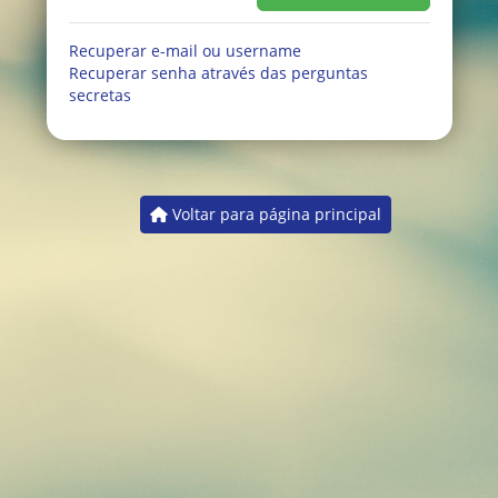
Recuperar e-mail ou username
Recuperar senha através das perguntas
secretas
Voltar para página principal